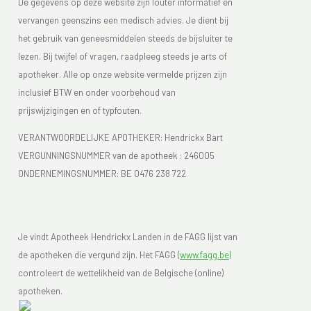
De gegevens op deze website zijn louter informatief en
vervangen geenszins een medisch advies. Je dient bij
het gebruik van geneesmiddelen steeds de bijsluiter te
lezen. Bij twijfel of vragen, raadpleeg steeds je arts of
apotheker. Alle op onze website vermelde prijzen zijn
inclusief BTW en onder voorbehoud van
prijswijzigingen en of typfouten.
VERANTWOORDELIJKE APOTHEKER: Hendrickx Bart
VERGUNNINGSNUMMER van de apotheek :
246005
ONDERNEMINGSNUMMER:
BE 0476 238 722
Je vindt Apotheek Hendrickx Landen in de FAGG lijst van
de apotheken die vergund zijn. Het FAGG (
www.fagg.be)
controleert de wettelikheid van de Belgische (online)
apotheken.