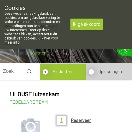
peningsuren voor de apotheek in Attenhoven: dinsdag gesloten en
Cookies
Apotheek Hendrickx Landen
Deze website maakt gebruik van
011/88 14 74
cookies om uw gebruikservaring te
verbeteren en om onze diensten en
Ik ga akkoord
aanbiedingen aan te passen aan
uw interesses. Door op deze
website te blijven, accepteert u dit
gebruik van cookies.
Klik hier voor
meer info
.
Vandaag
gesloten
Producten
Oplossingen
LILOUSE luizenkam
FEBELCARE TEAM
Reserveer