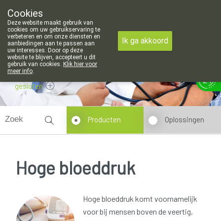
openingsuren voor de apotheek in Attenhoven: dinsdag gesloten e
Cookies
Apotheek Hendrickx Landen
Deze website maakt gebruik van
011/88 14 74
cookies om uw gebruikservaring te
verbeteren en om onze diensten en
Ik ga akkoord
aanbiedingen aan te passen aan
uw interesses. Door op deze
website te blijven, accepteert u dit
gebruik van cookies.
Klik hier voor
meer info
.
gesloten
Producten
Oplossingen
Hoge bloeddruk
Hoge bloeddruk komt voornamelijk
voor bij mensen boven de veertig,