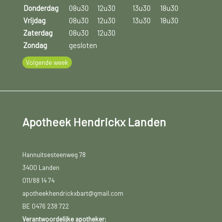
Donderdag
08u30
12u30
13u30
18u30
Vrijdag
08u30
12u30
13u30
18u30
Zaterdag
08u30
12u30
Zondag
gesloten
Volgende week
Apotheek Hendrickx Landen
Hannuitsesteenweg 78
3400 Landen
011/88 14 74
apotheekhendrickxbart@gmail.com
BE 0476 238 722
Verantwoordelijke apotheker: