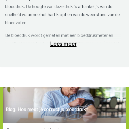
bloeddruk. De hoogte van deze druk is afhankelijk van de
snelheid waarmee het hart klopt en van de weerstand van de
bloedvaten.
De bloeddruk wordt gemeten met een bloeddrukmeter en
Lees meer
wordt uitgedrukt in twee getallen in millimeter kwik (mmHg).
Het eerste getal is de
bovendruk
of de druk wanneer het hart
zich samentrekt. Het tweede getal is de
onderdruk
: de druk
wanneer het hart zich ontspant.
De bloeddruk kan schommelen, dit is normaal. Tijdens
inspanningen en stress stijgt de druk, bij rust daalt de druk.
Er zijn ook verschillen van mens tot mens en met leeftijd en
gewicht, neemt de bloeddruk geleidelijk toe. We spreken van
Blog: Hoe meet je correct je bloeddruk?
hoge bloeddruk of hypertensie
als de bloeddruk
constant,
ook bij rust, hoger is dan 140/90 mmHg
.