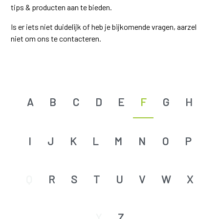
tips & producten aan te bieden.
Is er iets niet duidelijk of heb je bijkomende vragen, aarzel
niet om ons te contacteren.
A
B
C
D
E
F
G
H
I
J
K
L
M
N
O
P
Q
R
S
T
U
V
W
X
Y
Z