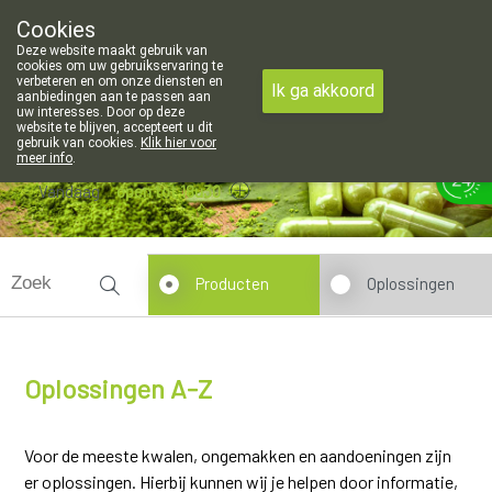
openingsuren voor de apotheek in Attenhoven: dinsdag gesloten en
Cookies
Apotheek Hendrickx Landen
Deze website maakt gebruik van
011/88 14 74
cookies om uw gebruikservaring te
verbeteren en om onze diensten en
Ik ga akkoord
aanbiedingen aan te passen aan
uw interesses. Door op deze
website te blijven, accepteert u dit
gebruik van cookies.
Klik hier voor
meer info
.
Vandaag
open tot 18u30
Producten
Oplossingen
Oplossingen A-Z
Voor de meeste kwalen, ongemakken en aandoeningen zijn
er oplossingen. Hierbij kunnen wij je helpen door informatie,