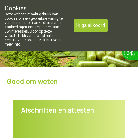
openingsuren voor de apotheek in Attenhoven: dinsdag gesloten e
Cookies
Apotheek Hendrickx Landen
Deze website maakt gebruik van
011/88 14 74
cookies om uw gebruikservaring te
verbeteren en om onze diensten en
Ik ga akkoord
aanbiedingen aan te passen aan
uw interesses. Door op deze
website te blijven, accepteert u dit
gebruik van cookies.
Klik hier voor
meer info
.
gesloten
Goed om weten
Afschriften en attesten