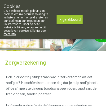
 openingsuren voor de apotheek in Attenhoven: dinsdag gesloten e
Cookies
Apotheek Hendrickx Landen
Deze website maakt gebruik van
011/88 14 74
cookies om uw gebruikservaring te
verbeteren en om onze diensten en
Ik ga akkoord
aanbiedingen aan te passen aan
uw interesses. Door op deze
website te blijven, accepteert u dit
gebruik van cookies.
Klik hier voor
Vandaag
Nu
gesloten
meer info
.
Zorgverzekering
Heb je er ooit bij stilgestaan wie je zal verzorgen als dat
nodig is? Misschien komt er een dag dat je hulp nodig heeft
bij de simpelste dingen: boodschappen doen, opstaan, de
trap opgaan, tanden poetsen.
In Vlaanderen kun je via de Vlaamse zorgverzekering een