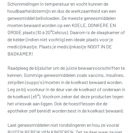
Schommelingen in temperatuur en vocht kunnen de
houdbaarheidstermijn en dus de werkzaamheid van een
geneesmiddel beïnvloeden. De meeste geneesmiddelen
moeten bewaard worden op een KOELE, DONKERE EN
DROGE plaats (10 à 20°Celsius). Daarom is de slaapkamer of
de kelder (indien niet vochtig) een ideale plaats voor je
medicijnkastje. Plaats je medicijnkastje NOOIT IN DE
BADKAMER!
Raadpleeg de bijsluiter om de juiste bewaarvoorschriften te
kennen. Sommige geneesmiddelen zoals vaccins, insulines,
zetpillen (suppo's) moeten in de koelkast bewaard worden.
Leg ze bij voorkeur in de deur van de koelkast of onderaan in
de koelkast (±5°). Voorkom zeker dat deze producten tegen
het vriesvak aan liggen. Ook de hoestflessen die de
apotheker zelf bereidt worden best in de koelkast bewaard.
Laat geneesmiddelen niet rondslingeren en hou ze vooral
BUITEN BEREIK VAN KINDEREN. Zet ze daar waar ze niet