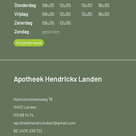
Donderdag
08u30
12u30
13u30
18u30
Vrijdag
08u30
12u30
13u30
18u30
Zaterdag
08u30
12u30
Zondag
gesloten
Volgende week
Apotheek Hendrickx Landen
Hannuitsesteenweg 78
3400 Landen
011/88 14 74
apotheekhendrickxbart@gmail.com
BE 0476 238 722