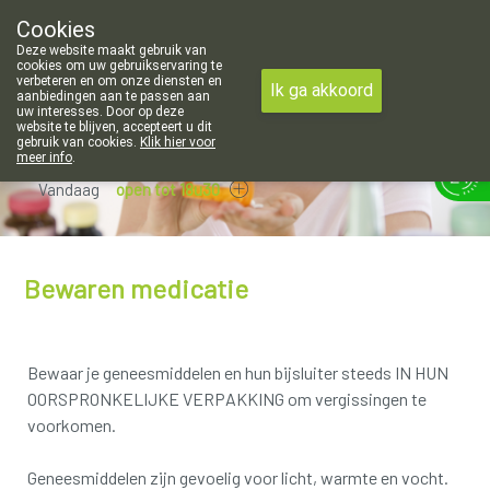
peningsuren voor de apotheek in Attenhoven: dinsdag gesloten en
Cookies
Apotheek Hendrickx Landen
Deze website maakt gebruik van
011/88 14 74
cookies om uw gebruikservaring te
verbeteren en om onze diensten en
Ik ga akkoord
aanbiedingen aan te passen aan
uw interesses. Door op deze
website te blijven, accepteert u dit
gebruik van cookies.
Klik hier voor
meer info
.
Vandaag
open tot 18u30
Bewaren medicatie
Bewaar je geneesmiddelen en hun bijsluiter steeds IN HUN
OORSPRONKELIJKE VERPAKKING om vergissingen te
voorkomen.
Geneesmiddelen zijn gevoelig voor licht, warmte en vocht.