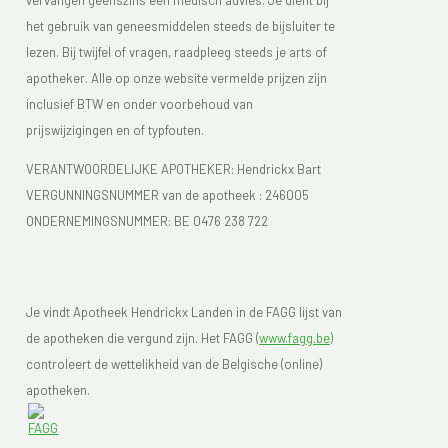
vervangen geenszins een medisch advies. Je dient bij
het gebruik van geneesmiddelen steeds de bijsluiter te
lezen. Bij twijfel of vragen, raadpleeg steeds je arts of
apotheker. Alle op onze website vermelde prijzen zijn
inclusief BTW en onder voorbehoud van
prijswijzigingen en of typfouten.
VERANTWOORDELIJKE APOTHEKER: Hendrickx Bart
VERGUNNINGSNUMMER van de apotheek :
246005
ONDERNEMINGSNUMMER:
BE 0476 238 722
Je vindt Apotheek Hendrickx Landen in de FAGG lijst van
de apotheken die vergund zijn. Het FAGG (
www.fagg.be)
controleert de wettelikheid van de Belgische (online)
apotheken.