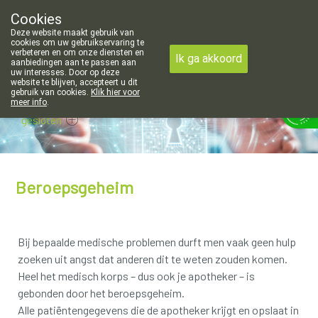
e openingsuren voor de apotheek in Attenhoven: dinsdag gesloten 
Cookies
Apotheek Hendrickx Landen
Deze website maakt gebruik van
011/88 14 74
cookies om uw gebruikservaring te
verbeteren en om onze diensten en
Ik ga akkoord
aanbiedingen aan te passen aan
uw interesses. Door op deze
website te blijven, accepteert u dit
gebruik van cookies.
Klik hier voor
meer info
.
gesloten
Beroepsgeheim
Bij bepaalde medische problemen durft men vaak geen hulp
zoeken uit angst dat anderen dit te weten zouden komen.
Heel het medisch korps – dus ook je apotheker – is
gebonden door het beroepsgeheim.
Alle patiëntengegevens die de apotheker krijgt en opslaat in