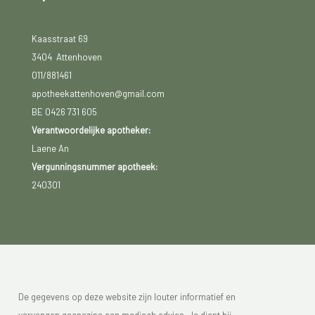
Kaasstraat 69
3404 Attenhoven
011/881461
apotheekattenhoven@gmail.com
BE 0426 731 605
Verantwoordelijke apotheker:
Laene An
Vergunningsnummer apotheek:
240301
De gegevens op deze website zijn louter informatief en