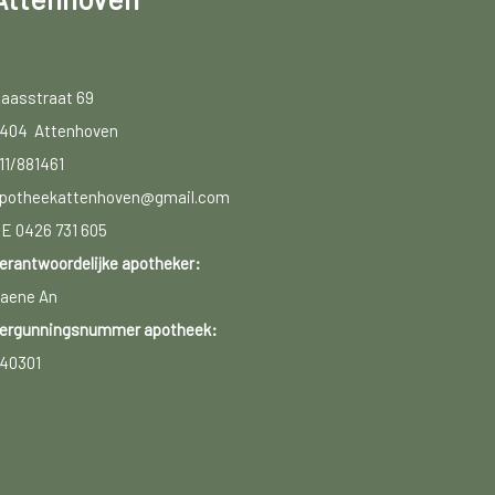
aasstraat 69
404 Attenhoven
11/881461
potheekattenhoven@gmail.com
E 0426 731 605
erantwoordelijke apotheker:
aene An
ergunningsnummer apotheek:
40301