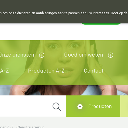
 om onze diensten en aanbiedingen aan te passen aan uw interesses. Door op deze w
Wachtdienst
esloten
Onze diensten
Goed om weten
 A-Z
Producten A-Z
Contact
Producten
ngen A-Z
>
Menstruatiepijn