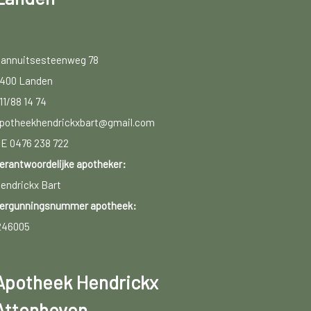
annuitsesteenweg 78
400 Landen
11/88 14 74
potheekhendrickxbart@gmail.com
E 0476 238 722
erantwoordelijke apotheker:
endrickx Bart
ergunningsnummer apotheek:
246005
Apotheek Hendrickx
Attenhoven