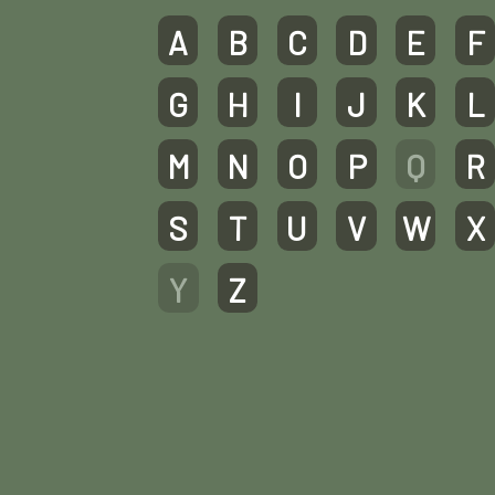
A
B
C
D
E
F
G
H
I
J
K
L
M
N
O
P
Q
R
S
T
U
V
W
X
Y
Z