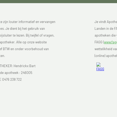
 zijn louter informatief en vervangen
Je vindt Apoth
s. Je dient bij het gebruik van
Landen in de FA
luiter te lezen. Bij twijfel of vragen,
apotheken die v
 apotheker. Alle op onze website
FAGG (
www.fagg
sief BTW en onder voorbehoud van
wettelikheid v
ten.
(online) apothe
EKER: Hendrickx Bart
e apotheek :
246005
E 0476 238 722