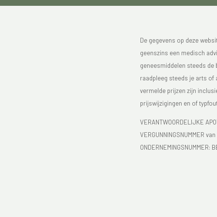
De gegevens op deze website
geenszins een medisch advie
geneesmiddelen steeds de bijs
raadpleeg steeds je arts of
vermelde prijzen zijn inclu
prijswijzigingen en of typfou
VERANTWOORDELIJKE APOTH
VERGUNNINGSNUMMER van d
ONDERNEMINGSNUMMER:
B