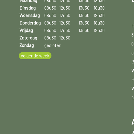
Maandag
08u30
12u30
13u30
18u30
Dinsdag
08u30
12u30
13u30
18u30
Woensdag
08u30
12u30
13u30
18u30
Donderdag
08u30
12u30
13u30
18u30
H
Vrijdag
08u30
12u30
13u30
18u30
3
Zaterdag
08u30
12u30
0
Zondag
gesloten
a
Volgende week
B
V
H
V