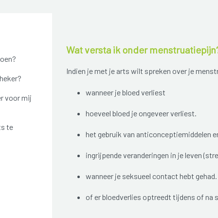
Wat versta ik onder menstruatiepijn
doen?
Indien je met je arts wilt spreken over je menst
theker?
wanneer je bloed verliest
r voor mij
hoeveel bloed je ongeveer verliest.
ts te
het gebruik van anticonceptiemiddelen e
ingrijpende veranderingen in je leven (str
wanneer je seksueel contact hebt gehad.
of er bloedverlies optreedt tijdens of na