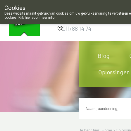
insdag gesloten en 's morgens geopend vanaf 9u00!
Cookies
Apotheek
Deze website maakt gebruik van cookies om uw gebruikservaring te verbeteren en
Hendrickx Landen
cookies.
Klik hier voor meer info
.
g
011/88 14 74
Blog
Oplossingen
Je bent hier: Home >
Oplossi