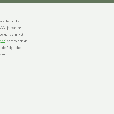
eek Hendrickx
GG lijst van de
ergund zijn. Het
.be)
controleert de
an de Belgische
ken.