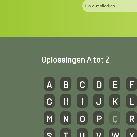
Oplossingen A tot Z
A
B
C
D
E
F
G
H
I
J
K
L
M
N
O
P
Q
R
S
T
U
V
W
X