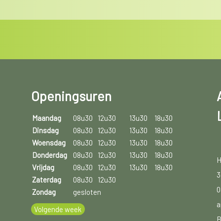
Openingsuren
Maandag
08u30
12u30
13u30
18u30
Dinsdag
08u30
12u30
13u30
18u30
Woensdag
08u30
12u30
13u30
18u30
Donderdag
08u30
12u30
13u30
18u30
H
Vrijdag
08u30
12u30
13u30
18u30
3
Zaterdag
08u30
12u30
0
Zondag
gesloten
a
Volgende week
B