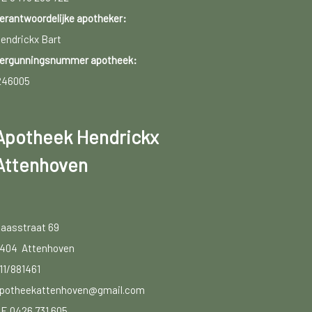
erantwoordelijke apotheker:
endrickx Bart
ergunningsnummer apotheek:
246005
Apotheek Hendrickx
Attenhoven
aasstraat 69
404 Attenhoven
11/881461
potheekattenhoven@gmail.com
E 0426 731 605