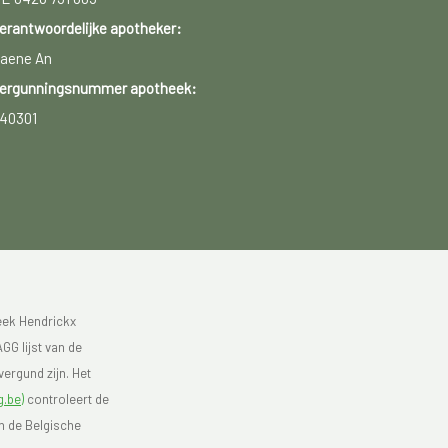
erantwoordelijke apotheker:
aene An
ergunningsnummer apotheek:
40301
eek Hendrickx
GG lijst van de
ergund zijn. Het
.be)
controleert de
an de Belgische