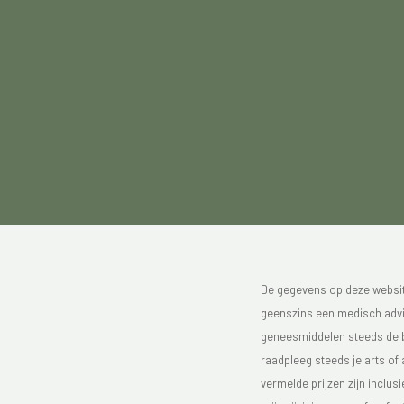
De gegevens op deze website
geenszins een medisch advie
geneesmiddelen steeds de bijs
raadpleeg steeds je arts of
vermelde prijzen zijn inclu