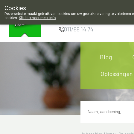
insdag gesloten en 's morgens geopend vanaf 9u00!
Cookies
Apotheek
Deze website maakt gebruik van cookies om uw gebruikservaring te verbeteren en
Hendrickx Landen
cookies.
Klik hier voor meer info
.
011/88 14 74
Blog
Oplossingen
Je bent hier: Home >
Oplossi