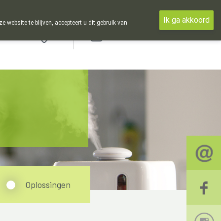
Ik ga akkoord
ebsite te blijven, accepteert u dit gebruik van
Aanmelden
Oplossingen