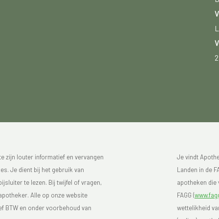
V
L
V
2
 zijn louter informatief en vervangen
Je vindt Apoth
s. Je dient bij het gebruik van
Landen in de FA
luiter te lezen. Bij twijfel of vragen,
apotheken die v
 apotheker. Alle op onze website
FAGG (
www.fagg
sief BTW en onder voorbehoud van
wettelikheid v