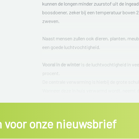
kunnen de longen minder zuurstof uit de ingead
boosdoener, zeker bij een temperatuur boven 23°C
zweven.
Naast mensen zullen ook dieren, planten, meub
een goede luchtvochtigheid.
Vooral in de winter
is de luchtvochtigheid in v
procent.
De centrale verwarming is hierbij de grote sch
Wanneer deze in huis verwarmd wordt, neemt d
Vaak denkt men het probleem op te lossen door 
lucht aangevoerd, maar die lucht is droog en 
is het de moeite waard om de luchtvochtighei
in voor onze nieuwsbrief
Let er wel op dat je deze niet monteert aan de 
Daar is de relatieve luchtvochtigheid immers h