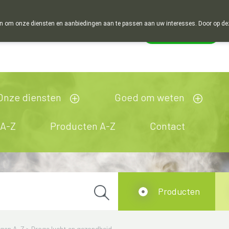
 om onze diensten en aanbiedingen aan te passen aan uw interesses. Door op deze w
Wachtdienst
Vandaag
open tot 18u30
Onze diensten
Goed om weten
 A-Z
Producten A-Z
Contact
Producten
ngen A-Z
>
Droge lucht en gezondheid