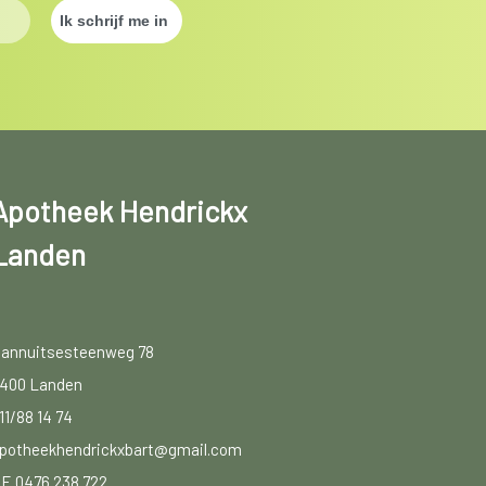
Apotheek Hendrickx
Landen
annuitsesteenweg 78
400 Landen
11/88 14 74
potheekhendrickxbart@gmail.com
E 0476 238 722