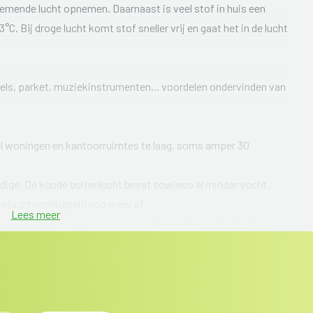
emende lucht opnemen. Daarnaast is veel stof in huis een
. Bij droge lucht komt stof sneller vrij en gaat het in de lucht
els, parket, muziekinstrumenten... voordelen ondervinden van
eel woningen en kantoorruimtes te laag, soms amper 30
uldige. De koude buitenlucht bevat sowieso al minder vocht.
e luchtvochtigheid nog meer af.
Lees meer
de ramen op een kier te zetten. Zo wordt er inderdaad frisse
koud waardoor het vochtpercentage nog sterker daalt. Daarom
d te meten met een eenvoudige hygrometer.
binnenzijde van een buitenmuur of in de buurt van een raam.
oger dan in de rest van de woning of kantoor