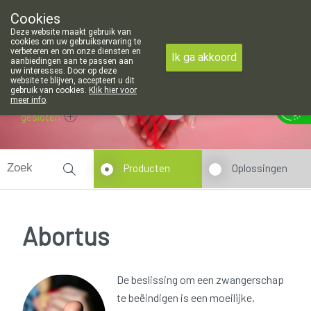
 openingsuren voor de apotheek in Attenhoven: dinsdag gesloten 
Cookies
Apotheek Hendrickx Landen
Deze website maakt gebruik van
011/88 14 74
cookies om uw gebruikservaring te
verbeteren en om onze diensten en
Ik ga akkoord
aanbiedingen aan te passen aan
uw interesses. Door op deze
website te blijven, accepteert u dit
gebruik van cookies.
Klik hier voor
meer info
.
gesloten
Producten
Oplossingen
Abortus
De beslissing om een zwangerschap
te beëindigen is een moeilijke,