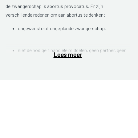
de zwangerschap is abortus provocatus. Er zijn
verschillende redenen om aan abortus te denken:
ongewenste of ongeplande zwangerschap.
niet de nodige financiële middelen, geen partner, geen
Lees meer
steun van omgeving,….
zwangerschap is schadelijk voor de gezondheid van de
moeder.
kind zal geboren worden met
afwijkingen/ongeneeslijke ziekte,… .