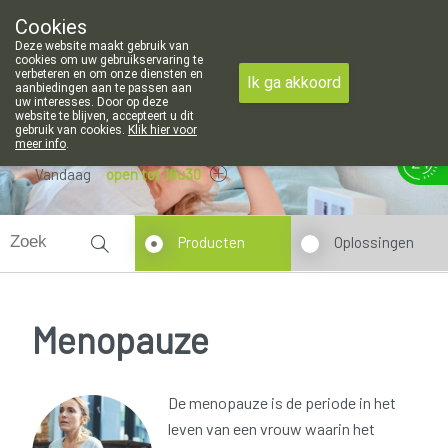
openingsuren voor de apotheek in Attenhoven: dinsdag gesloten e
Cookies
Apotheek Hendrickx Landen
Deze website maakt gebruik van
011/88 14 74
cookies om uw gebruikservaring te
verbeteren en om onze diensten en
Ik ga akkoord
aanbiedingen aan te passen aan
uw interesses. Door op deze
website te blijven, accepteert u dit
gebruik van cookies.
Klik hier voor
meer info
.
Vandaag
open tot 18u30
Producten
Oplossingen
Menopauze
De menopauze is de periode in het
leven van een vrouw waarin het