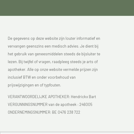
bittere smaak of een slechte adem. Ook maag- en
darmstoornissen kunnen optreden (constipatie,
diarree).
Hoofdpijn
: er zijn veel soorten hoofdpijn en ook allerlei
De gegevens op deze website zijn louter informatief en
oorzaken. Hoofdpijn of migraine gaat bij veel vrouwen
vervangen geenszins een medisch advies. Je dient bij
samen met hormonale factoren. Wanneer je rond je
het gebruik van geneesmiddelen steeds de bijsluiter te
menstruatie vaak last had van migraine is de kans
lezen. Bij twijfel of vragen, raadpleeg steeds je arts of
groot dat je ook rond de menopauze hiervoor
apotheker. Alle op onze website vermelde prijzen zijn
gevoeliger zal zijn.
inclusief BTW en onder voorbehoud van
prijswijzigingen en of typfouten.
Pijn in de spieren
: door de daling van de oestrogenen
VERANTWOORDELIJKE APOTHEKER: Hendrickx Bart
verzwakken de spieren met als gevolg dat je last kunt
VERGUNNINGSNUMMER van de apotheek :
246005
krijgen van spierpijnen, vooral in de benen, voeten en
ONDERNEMINGSNUMMER:
BE 0476 238 722
schouders. Ook de bekkenbodemspieren verzwakken
waardoor je kans loopt om bij het niezen of lachen wat
urine te verliezen.