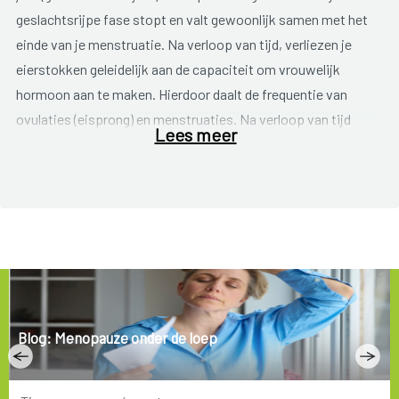
geslachtsrijpe fase stopt en valt gewoonlijk samen met het
einde van je menstruatie. Na verloop van tijd, verliezen je
eierstokken geleidelijk aan de capaciteit om vrouwelijk
hormoon aan te maken. Hierdoor daalt de frequentie van
ovulaties (eisprong) en menstruaties. Na verloop van tijd
Lees meer
stopt de menstruatie volledig. Je maandstonden kunnen
soms vroeger in het leven ophouden wegens een ziekte of
een hysterectomie (wegname van de baarmoeder). In dit
geval spreken we over ingeleide menopauze.
Het tijdstip van je menopauze wordt voor een deel genetisch
bepaald. De kans is groot dat je je menopauze doormaakt
rond dezelfde leeftijd als je moeder of je zussen. Een
Blog: Menopauze onder de loep
belangrijke factor (en wellicht de enige factor) die het tijdstip
van de menstruatie kan beïnvloeden is roken. Rooksters
kunnen tot wel twee jaar vroeger in menopauze gaan.