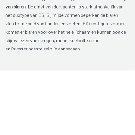
van blaren
. De ernst van de klachten is sterk afhankelijk van
het subtype van EB. Bij milde vormen beperken de blaren
zich tot de huid van handen en voeten. Bij ernstigere vormen
komen er blaren voor over het hele lichaam en kunnen ook de
slijmvliezen van de ogen, mond, keelholte en het
spijsverteringsstelsel zijn aangedaan.
Epidermolysis bullosa veroorzaak
pijn en jeuk
. De
aandoening kan niet genezen worden. Met behandeling kan
het ontstaan van blaren wel zoveel mogelijk worden
voorkomen en kan het herstel van letsels bevorderd worden.