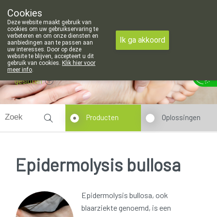
openingsuren voor de apotheek in Attenhoven: dinsdag gesloten e
Cookies
Apotheek Hendrickx Landen
Deze website maakt gebruik van
011/88 14 74
cookies om uw gebruikservaring te
verbeteren en om onze diensten en
Ik ga akkoord
aanbiedingen aan te passen aan
uw interesses. Door op deze
website te blijven, accepteert u dit
gebruik van cookies.
Klik hier voor
meer info
.
gesloten
Producten
Oplossingen
Epidermolysis bullosa
Epidermolysis bullosa, ook
blaarziekte genoemd, is een