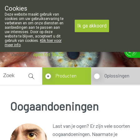
openingsuren voor de apotheek in Attenhoven: dinsdag gesloten en
Cookies
Apotheek Hendrickx Landen
Deze website maakt gebruik van
011/88 14 74
cookies om uw gebruikservaring te
verbeteren en om onze diensten en
Ik ga akkoord
aanbiedingen aan te passen aan
uw interesses. Door op deze
website te blijven, accepteert u dit
gebruik van cookies.
Klik hier voor
meer info
.
Vandaag
open tot 18u30
Producten
Oplossingen
Oogaandoeningen
Last van je ogen? Er zijn vele soorten
oogaandoeningen. Naarmate je