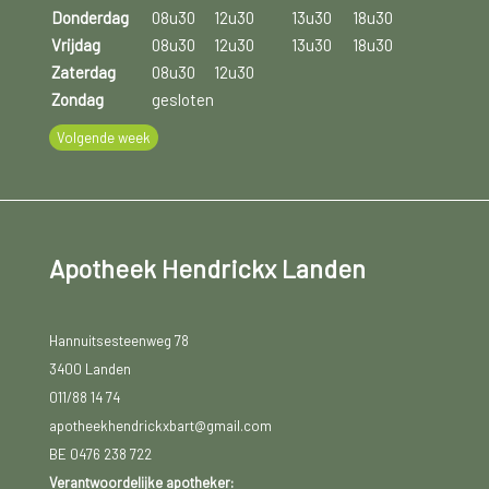
Donderdag
08u30
12u30
13u30
18u30
Vrijdag
08u30
12u30
13u30
18u30
Zaterdag
08u30
12u30
Zondag
gesloten
Volgende week
Apotheek Hendrickx Landen
Hannuitsesteenweg 78
3400 Landen
011/88 14 74
apotheekhendrickxbart@gmail.com
BE 0476 238 722
Verantwoordelijke apotheker: