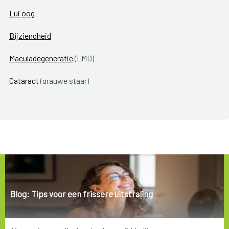
Lui oog
Bijziendheid
Maculadegeneratie
(LMD)
Cataract
(grauwe staar)
Oogontsteking
Glaucoom
(groene staar)
Presbyopie
(ouderdomsverziendheid)
Keratosis follicularis
(ziekte van Darier)
Blog: Tips voor een frissere uitstraling
Verziendheid