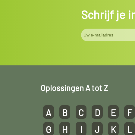
Schrijf je 
Oplossingen A tot Z
A
B
C
D
E
F
G
H
I
J
K
L