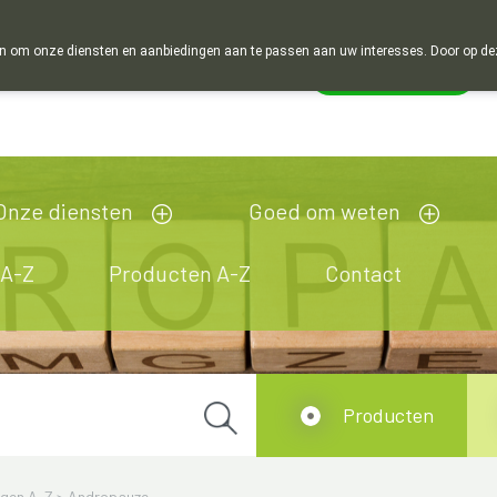
 om onze diensten en aanbiedingen aan te passen aan uw interesses. Door op deze w
Wachtdienst
esloten
Onze diensten
Goed om weten
 A-Z
Producten A-Z
Contact
Producten
ngen A-Z
>
Andropauze