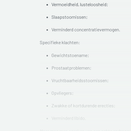
Vermoeidheid, lusteloosheid;
Slaapstoornissen;
Verminderd concentratievermogen.
Specifieke klachten:
Gewichtstoename;
Prostaatproblemen;
Vruchtbaarheidsstoornissen;
Opvliegers;
Zwakke of kortdurende
erecties;
Verminderd libido.
Maar mag men spreken van een echte andropauz