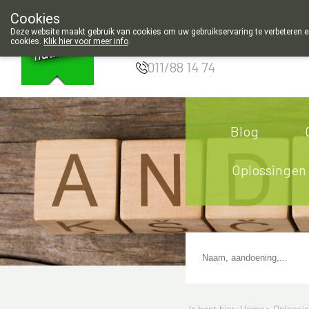
gesloten en 's morgens geopend vanaf 9u00!
Cookies
Apotheek
Deze website maakt gebruik van cookies om uw gebruikservaring te verbeteren en
Hendrickx Landen
cookies.
Klik hier voor meer info
.
g
011/88 14 74
Blog
Oplossingen
Je bent hier: Home >
Oplossi