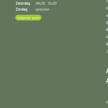
3
Zaterdag
08u30
12u30
0
Zondag
gesloten
a
Volgende week
B
V
H
V
K