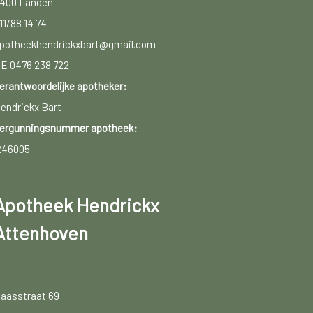
400 Landen
11/88 14 74
potheekhendrickxbart@gmail.com
E 0476 238 722
erantwoordelijke apotheker:
endrickx Bart
ergunningsnummer apotheek:
246005
Apotheek Hendrickx
Attenhoven
aasstraat 69