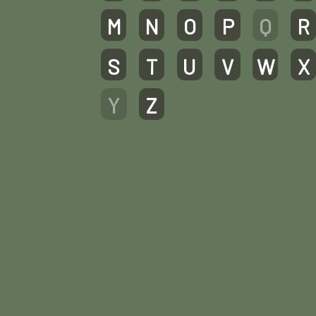
M
N
O
P
Q
R
S
T
U
V
W
X
Y
Z