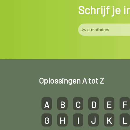
Schrijf je 
Oplossingen A tot Z
A
B
C
D
E
F
G
H
I
J
K
L