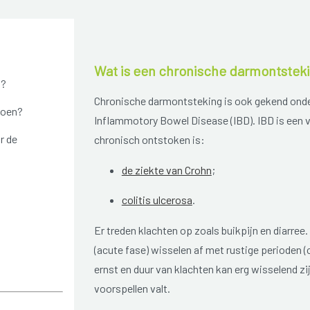
Wat is een chronische darmontstek
n?
Chronische darmontsteking is ook gekend onde
doen?
Inflammotory Bowel Disease (IBD). IBD is ee
r de
chronisch ontstoken is:
de ziekte van Crohn
;
colitis ulcerosa
.
Er treden klachten op zoals buikpijn en diarree.
(acute fase) wisselen af met rustige perioden (
ernst en duur van klachten kan erg wisselend zi
voorspellen valt.