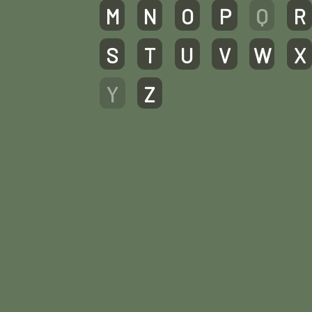
M
N
O
P
Q
R
S
T
U
V
W
X
Y
Z