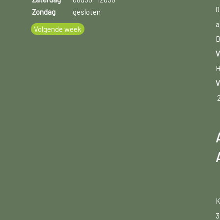
0
Zondag
gesloten
a
Volgende week
B
V
H
V
K
3