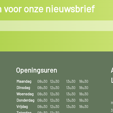
in voor onze nieuwsbrief
Openingsuren
Maandag
08u30
12u30
13u30
18u30
Dinsdag
08u30
12u30
13u30
18u30
Woensdag
08u30
12u30
13u30
18u30
Donderdag
08u30
12u30
13u30
18u30
H
Vrijdag
08u30
12u30
13u30
18u30
3
Zaterdag
08u30
12u30