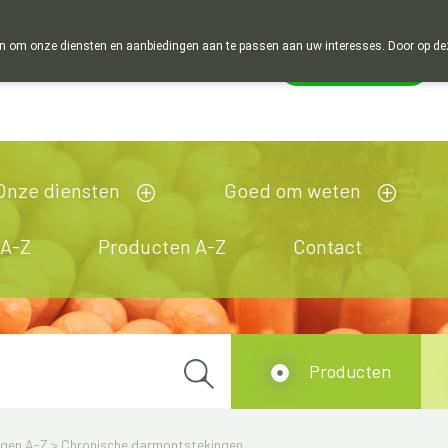
 om onze diensten en aanbiedingen aan te passen aan uw interesses. Door op deze w
Wachtdienst
esloten
Onze diensten
Goed om weten
 A-Z
Producten A-Z
Contact
Producten
ngen A-Z
>
Chronische darmontstekingen