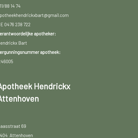
11/88 14 74
potheekhendrickxbart@gmail.com
E 0476 238 722
erantwoordelijke apotheker:
endrickx Bart
ergunningsnummer apotheek:
246005
Apotheek Hendrickx
Attenhoven
aasstraat 69
404 Attenhoven