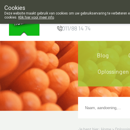
gesloten en 's morgens geopend vanaf 9u00!
Cookies
Apotheek
Deze website maakt gebruik van cookies om uw gebruikservaring te verbeteren en
Hendrickx Landen
cookies.
Klik hier voor meer info
.
g
011/88 14 74
Blog
Oplossingen
Je bent hier: Home >
Oplossi