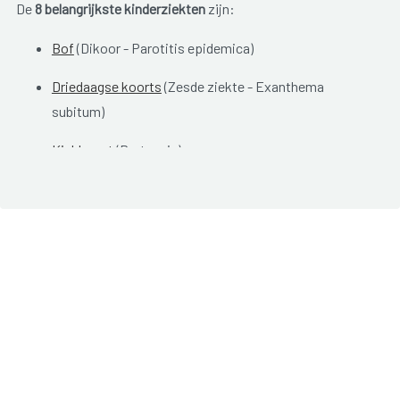
De
8 belangrijkste kinderziekten
zijn:
Bof
(Dikoor - Parotitis epidemica)
Driedaagse koorts
(Zesde ziekte - Exanthema
subitum)
Kinkhoest
(Pertussis)
Mazelen
(Morbilli)
Rode hond
(Rubella)
Roodvonk
(Scarlatina)
Vijfde ziekte
(Erythema infectiosum - Parvovirus B19)
Waterpokken
(Windpokken - Wijnpokken - Varicella)