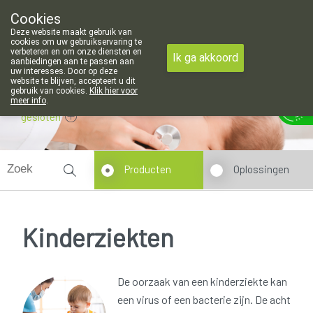
openingsuren voor de apotheek in Attenhoven: dinsdag gesloten e
Cookies
Apotheek Hendrickx Landen
Deze website maakt gebruik van
011/88 14 74
cookies om uw gebruikservaring te
verbeteren en om onze diensten en
Ik ga akkoord
aanbiedingen aan te passen aan
uw interesses. Door op deze
website te blijven, accepteert u dit
gebruik van cookies.
Klik hier voor
meer info
.
gesloten
Producten
Oplossingen
Kinderziekten
De oorzaak van een kinderziekte kan
een virus of een bacterie zijn. De acht