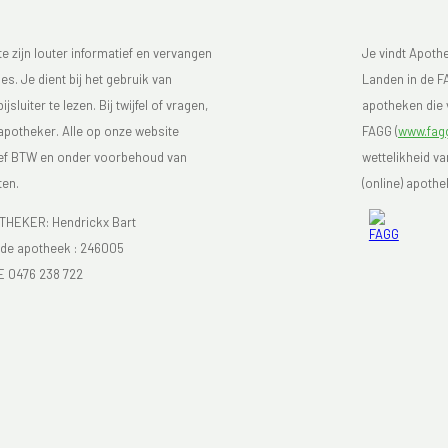
 zijn louter informatief en vervangen
Je vindt Apoth
s. Je dient bij het gebruik van
Landen in de FA
luiter te lezen. Bij twijfel of vragen,
apotheken die v
 apotheker. Alle op onze website
FAGG (
www.fagg
sief BTW en onder voorbehoud van
wettelikheid v
ten.
(online) apothe
EKER: Hendrickx Bart
e apotheek :
246005
E 0476 238 722