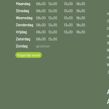
Maandag
08u30
12u30
13u30
18u30
Dinsdag
08u30
12u30
13u30
18u30
H
Woensdag
08u30
12u30
13u30
18u30
3
Donderdag
08u30
12u30
13u30
18u30
0
Vrijdag
08u30
12u30
13u30
18u30
a
Zaterdag
08u30
12u30
B
Zondag
gesloten
V
Volgende week
H
V