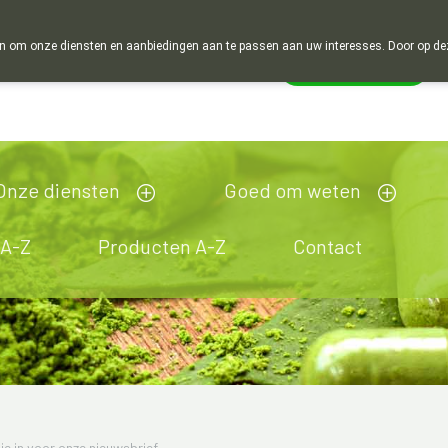
 om onze diensten en aanbiedingen aan te passen aan uw interesses. Door op deze w
Wachtdienst
Vandaag
Nu
gesloten
Onze diensten
Goed om weten
 A-Z
Producten A-Z
Contact
 je in voor onze nieuwsbrief