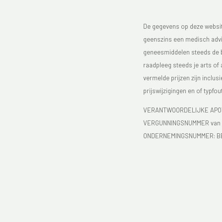
De gegevens op deze website
geenszins een medisch advie
geneesmiddelen steeds de bijs
raadpleeg steeds je arts of
vermelde prijzen zijn inclu
prijswijzigingen en of typfou
VERANTWOORDELIJKE APOTH
VERGUNNINGSNUMMER van d
ONDERNEMINGSNUMMER:
B