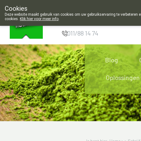
oven: dinsdag gesloten en 's morgens geopend vanaf 9u00!
Cookies
Apotheek
Deze website maakt gebruik van cookies om uw gebruikservaring te verbeteren en
cookies.
Klik hier voor meer info
.
Hendrickx Landen
011/88 14 74
Blog
Oplossingen
Je bent hier: Home >
>
Schrijf