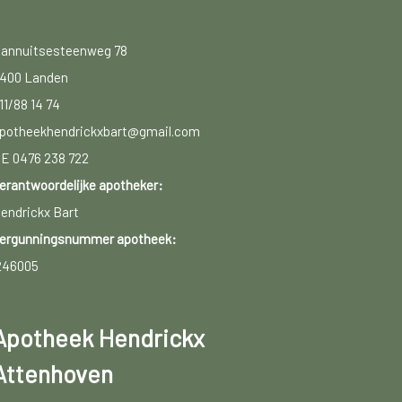
annuitsesteenweg 78
400 Landen
11/88 14 74
potheekhendrickxbart@gmail.com
E 0476 238 722
erantwoordelijke apotheker:
endrickx Bart
ergunningsnummer apotheek:
246005
Apotheek Hendrickx
Attenhoven