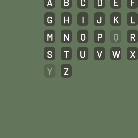
A
B
C
D
E
F
G
H
I
J
K
L
M
N
O
P
Q
R
S
T
U
V
W
X
Y
Z