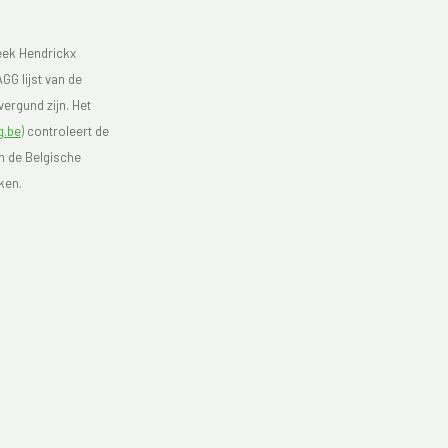
eek Hendrickx
GG lijst van de
ergund zijn. Het
.be)
controleert de
an de Belgische
ken.