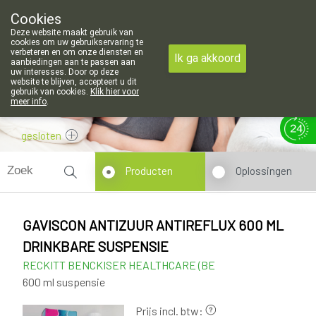
aste openingsuren voor de apotheek in Attenhoven: dinsdag geslo
Cookies
Apotheek Hendrickx Landen
Deze website maakt gebruik van
011/88 14 74
cookies om uw gebruikservaring te
verbeteren en om onze diensten en
Ik ga akkoord
aanbiedingen aan te passen aan
uw interesses. Door op deze
website te blijven, accepteert u dit
gebruik van cookies.
Klik hier voor
meer info
.
gesloten
Producten
Oplossingen
GAVISCON ANTIZUUR ANTIREFLUX 600 ML
DRINKBARE SUSPENSIE
RECKITT BENCKISER HEALTHCARE (BE
600 ml suspensie
Prijs incl. btw: