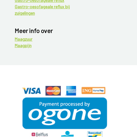
Gastro-oesofageale reflux
Gastro-oesofageale reflux bij
zuigelingen
Meer info over
Maagzuur
Maagpijn