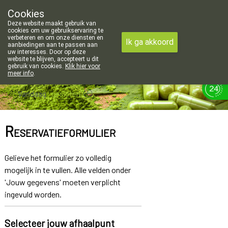
openingsuren voor de apotheek in Attenhoven: dinsdag gesloten e
Cookies
Apotheek Hendrickx Landen
Deze website maakt gebruik van
011/88 14 74
cookies om uw gebruikservaring te
verbeteren en om onze diensten en
Ik ga akkoord
aanbiedingen aan te passen aan
uw interesses. Door op deze
website te blijven, accepteert u dit
gebruik van cookies.
Klik hier voor
meer info
.
Vandaag
gesloten
Reservatieformulier
Gelieve het formulier zo volledig
mogelijk in te vullen. Alle velden onder
'Jouw gegevens' moeten verplicht
ingevuld worden.
Selecteer jouw afhaalpunt