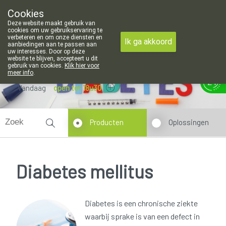
gepaste openingsuren voor de apotheek in Attenhoven: dinsdag ge
Cookies
Apotheek Hendrickx Landen
Deze website maakt gebruik van
011/88 14 74
cookies om uw gebruikservaring te
verbeteren en om onze diensten en
Ik ga akkoord
aanbiedingen aan te passen aan
uw interesses. Door op deze
website te blijven, accepteert u dit
gebruik van cookies.
Klik hier voor
meer info
.
Vandaag
open tot 18u30
Producten
Oplossingen
Diabetes mellitus
Diabetes is een chronische ziekte
waarbij sprake is van een defect in