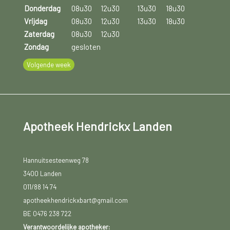
personen met klachten of symptomen die wijzen op
Donderdag
08u30
12u30
13u30
18u30
diabetes type 2 (dorst, terugkerende urogenitale
Vrijdag
08u30
12u30
13u30
18u30
infecties, tekenen van diabetescomplicaties).
Zaterdag
08u30
12u30
Zondag
gesloten
Volgende week
Apotheek Hendrickx Landen
Hannuitsesteenweg 78
3400 Landen
011/88 14 74
apotheekhendrickxbart@gmail.com
BE 0476 238 722
Verantwoordelijke apotheker: