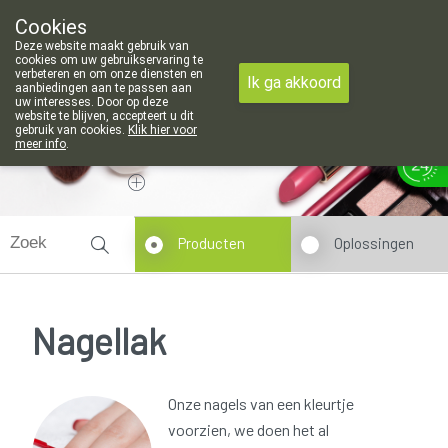
openingsuren voor de apotheek in Attenhoven: dinsdag gesloten e
Cookies
Apotheek Hendrickx Landen
Deze website maakt gebruik van
011/88 14 74
cookies om uw gebruikservaring te
verbeteren en om onze diensten en
Ik ga akkoord
aanbiedingen aan te passen aan
uw interesses. Door op deze
website te blijven, accepteert u dit
gebruik van cookies.
Klik hier voor
meer info
.
Vandaag
Nu
gesloten
Producten
Oplossingen
Nagellak
Onze nagels van een kleurtje
voorzien, we doen het al