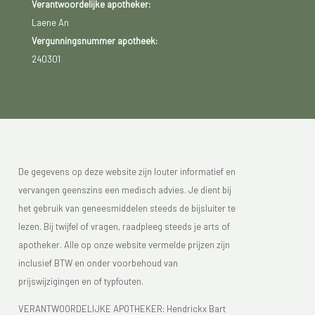
Verantwoordelijke apotheker:
Laene An
Vergunningsnummer apotheek:
240301
De gegevens op deze website zijn louter informatief en
vervangen geenszins een medisch advies. Je dient bij
het gebruik van geneesmiddelen steeds de bijsluiter te
lezen. Bij twijfel of vragen, raadpleeg steeds je arts of
apotheker. Alle op onze website vermelde prijzen zijn
inclusief BTW en onder voorbehoud van
prijswijzigingen en of typfouten.
VERANTWOORDELIJKE APOTHEKER: Hendrickx Bart