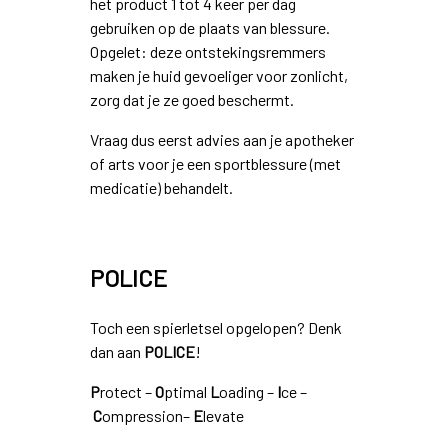
het product 1 tot 4 keer per dag
gebruiken op de plaats van blessure.
Opgelet: deze ontstekingsremmers
maken je huid gevoeliger voor zonlicht,
zorg dat je ze goed beschermt.
Vraag dus eerst advies aan je apotheker
of arts voor je een sportblessure (met
medicatie) behandelt.
POLICE
Toch een spierletsel opgelopen? Denk
dan aan
POLICE
!
P
rotect –
O
ptimal
L
oading –
I
ce –
C
ompression–
E
levate