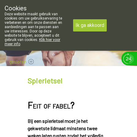
peningsuren voor de apotheek in Attenhoven: dinsdag gesloten en
Cookies
Apotheek Hendrickx Landen
Deze website maakt gebruik van
011/88 14 74
cookies om uw gebruikservaring te
verbeteren en om onze diensten en
Ik ga akkoord
aanbiedingen aan te passen aan
uw interesses. Door op deze
website te blijven, accepteert u dit
gebruik van cookies.
Klik hier voor
meer info
.
gesloten
Spierletsel
Feit of fabel?
Bij een spierletsel moet je het
gekwetste lidmaat minstens twee
weken laten rusten zodat het volledig