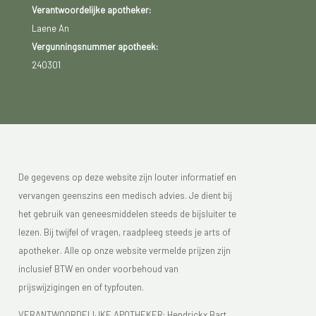
Verantwoordelijke apotheker:
Laene An
Vergunningsnummer apotheek:
240301
De gegevens op deze website zijn louter informatief en
vervangen geenszins een medisch advies. Je dient bij
het gebruik van geneesmiddelen steeds de bijsluiter te
lezen. Bij twijfel of vragen, raadpleeg steeds je arts of
apotheker. Alle op onze website vermelde prijzen zijn
inclusief BTW en onder voorbehoud van
prijswijzigingen en of typfouten.
VERANTWOORDELIJKE APOTHEKER: Hendrickx Bart