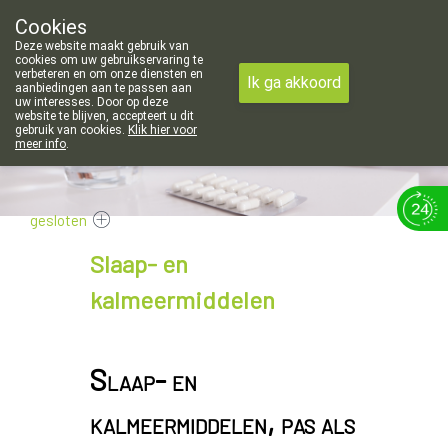
ningsuren voor de apotheek in Attenhoven: dinsdag gesloten en '
Cookies
Apotheek Hendrickx Landen
Deze website maakt gebruik van
011/88 14 74
cookies om uw gebruikservaring te
verbeteren en om onze diensten en
Ik ga akkoord
aanbiedingen aan te passen aan
uw interesses. Door op deze
website te blijven, accepteert u dit
gebruik van cookies.
Klik hier voor
meer info
.
gesloten
Slaap- en
kalmeermiddelen
Slaap- en
kalmeermiddelen, pas als