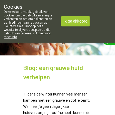
openingsuren voor de apotheek in Attenhoven: dinsdag gesloten e
Cookies
Apotheek Hendrickx Landen
Deze website maakt gebruik van
011/88 14 74
cookies om uw gebruikservaring te
verbeteren en om onze diensten en
Ik ga akkoord
aanbiedingen aan te passen aan
uw interesses. Door op deze
website te blijven, accepteert u dit
gebruik van cookies.
Klik hier voor
meer info
.
Nu
gesloten
opent om 13u30
Blog: een grauwe huid
verhelpen
Tijdens de winter kunnen veel mensen
kampen met een grauwe en doffe teint.
Wanneer je geen dagelijkse
huidverzorgingsroutine hebt, kunnen de