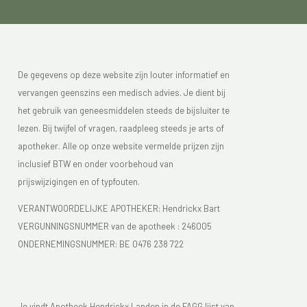
De gegevens op deze website zijn louter informatief en
vervangen geenszins een medisch advies. Je dient bij
het gebruik van geneesmiddelen steeds de bijsluiter te
lezen. Bij twijfel of vragen, raadpleeg steeds je arts of
apotheker. Alle op onze website vermelde prijzen zijn
inclusief BTW en onder voorbehoud van
prijswijzigingen en of typfouten.
VERANTWOORDELIJKE APOTHEKER: Hendrickx Bart
VERGUNNINGSNUMMER van de apotheek :
246005
ONDERNEMINGSNUMMER:
BE 0476 238 722
Je vindt Apotheek Hendrickx Landen in de FAGG lijst van