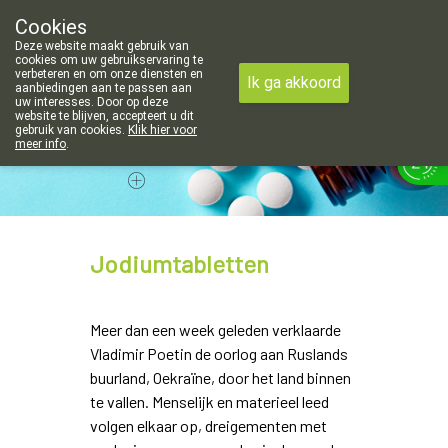
openingsuren voor de apotheek in Attenhoven: dinsdag gesloten e
Cookies
Apotheek Hendrickx Landen
Deze website maakt gebruik van
011/88 14 74
cookies om uw gebruikservaring te
verbeteren en om onze diensten en
Ik ga akkoord
aanbiedingen aan te passen aan
uw interesses. Door op deze
website te blijven, accepteert u dit
gebruik van cookies.
Klik hier voor
meer info
.
Vandaag
Nu
gesloten
Jodiumtabletten
Meer dan een week geleden verklaarde
Vladimir Poetin de oorlog aan Ruslands
buurland, Oekraïne, door het land binnen
te vallen. Menselijk en materieel leed
volgen elkaar op, dreigementen met