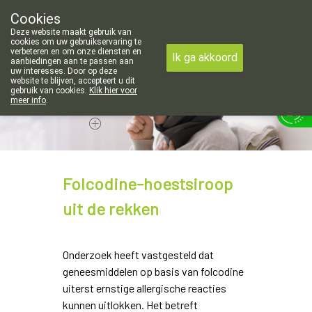
 openingsuren voor de apotheek in Attenhoven: dinsdag gesloten 
Cookies
Apotheek Hendrickx Landen
Deze website maakt gebruik van
011/88 14 74
cookies om uw gebruikservaring te
verbeteren en om onze diensten en
Ik ga akkoord
aanbiedingen aan te passen aan
uw interesses. Door op deze
website te blijven, accepteert u dit
gebruik van cookies.
Klik hier voor
meer info
.
Vandaag
Nu
gesloten
Folcodine-hoestsiroop
uit de rekken
Onderzoek heeft vastgesteld dat
geneesmiddelen op basis van folcodine
uiterst ernstige allergische reacties
kunnen uitlokken. Het betreft